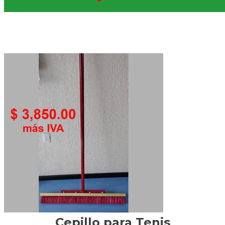
Poste moderno con placa para canchas de
Tenis; cédula 40 en verde con Crank negro
en pintura electrostática.
Cepillo para Tenis