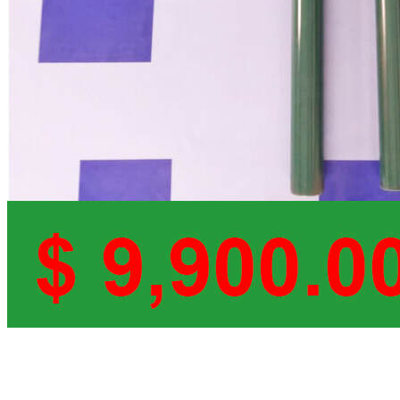
Poste moderno para canchas de Tenis;
cédula 40 en verde con Crank negro en
pintura electrostática.