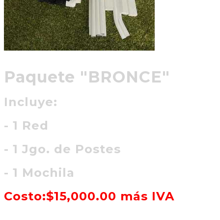
Paquete "BRONCE"
Incluye:
- 1 Red
- 1 Jgo. de Postes
- 1 Mochila
Costo:$15,000.00 más IVA