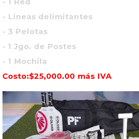
- 1 Red
- Líneas delimitantes
- 3 Pelotas
- 1 Jgo. de Postes
- 1 Mochila
Costo:$25,000.00 más IVA