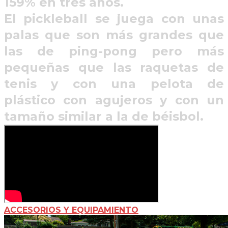
159% en tres años.
El pickleball se juega con unas
palas que son más grandes que
las de ping-pong pero más
pequeñas que las raquetas de
tenis y con una pelota de
plástico con agujeros y con un
tamaño similar a la de béisbol.
ACCESORIOS Y EQUIPAMIENTO