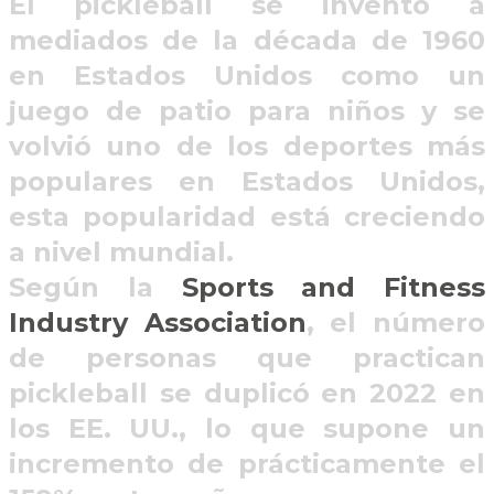
El pickleball se inventó a
mediados de la década de 1960
en Estados Unidos como un
juego de patio para niños y se
volvió uno de los deportes más
populares en Estados Unidos,
esta popularidad está creciendo
a nivel mundial.
Según la
Sports
and Fitness
Industry
Association
, el número
de personas que practican
pickleball se duplicó en 2022 en
los EE. UU., lo que supone un
incremento de prácticamente el