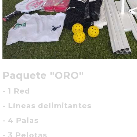
Paquete "ORO"
- 1 Red
- Líneas delimitantes
- 4 Palas
- 3 Pelotas