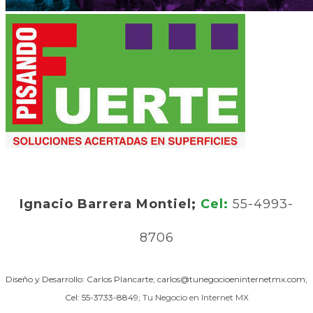
Ignacio Barrera Montiel;
Cel:
55-4993-
8706
Diseño y Desarrollo: Carlos Plancarte; carlos@tunegocioeninternetmx.com;
Cel: 55-3733-8849;
Tu Negocio en Internet MX